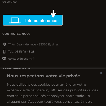
de service.
CONTACTEZ-NOUS
111 Av. Jean Mermoz - 33320 Eysines
Tél. : 05 56 18 48 28
contact@recom.fr
CONTACTEZ-NOUS
Nous respectons votre vie privée
ZA Cré@vallée Nord - Boulevard des saveurs
Nous utilisons des cookies pour améliorer votre
24660 Coulounieix-Chamiers
expérience de navigation, diffuser des publicités ou des
Tél. : 05 53 06 05 00
contenus personnalisés et analyser notre trafic. En
contact@recom.fr
cliquant sur "Accepter tout", vous consentez à notre