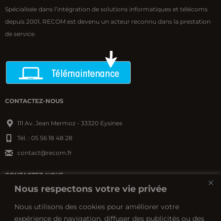
Spécialisée dans l’intégration de solutions informatiques et télécoms
depuis 2001, RECOM est devenu un acteur reconnu dans la prestation
de service.
CONTACTEZ-NOUS
111 Av. Jean Mermoz - 33320 Eysines
Tél. : 05 56 18 48 28
contact@recom.fr
CONTACTEZ-NOUS
Nous respectons votre vie privée
ZA Cré@vallée Nord - Boulevard des saveurs
Nous utilisons des cookies pour améliorer votre
24660 Coulounieix-Chamiers
expérience de navigation, diffuser des publicités ou des