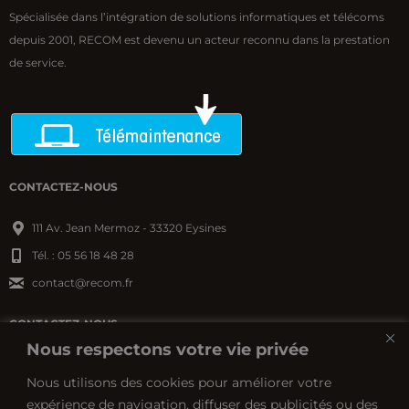
Spécialisée dans l’intégration de solutions informatiques et télécoms
depuis 2001, RECOM est devenu un acteur reconnu dans la prestation
de service.
CONTACTEZ-NOUS
111 Av. Jean Mermoz - 33320 Eysines
Tél. : 05 56 18 48 28
contact@recom.fr
CONTACTEZ-NOUS
Nous respectons votre vie privée
ZA Cré@vallée Nord - Boulevard des saveurs
Nous utilisons des cookies pour améliorer votre
24660 Coulounieix-Chamiers
expérience de navigation, diffuser des publicités ou des