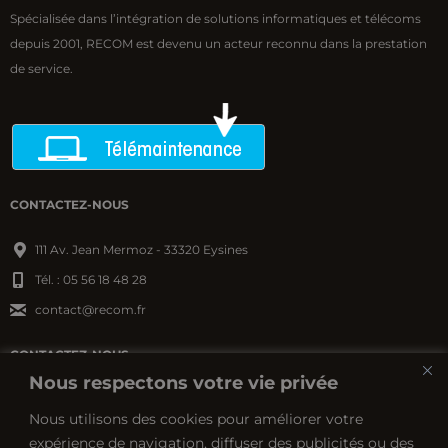
Spécialisée dans l’intégration de solutions informatiques et télécoms
depuis 2001, RECOM est devenu un acteur reconnu dans la prestation
de service.
CONTACTEZ-NOUS
111 Av. Jean Mermoz - 33320 Eysines
Tél. : 05 56 18 48 28
contact@recom.fr
CONTACTEZ-NOUS
Nous respectons votre vie privée
ZA Cré@vallée Nord - Boulevard des saveurs
Nous utilisons des cookies pour améliorer votre
24660 Coulounieix-Chamiers
expérience de navigation, diffuser des publicités ou des